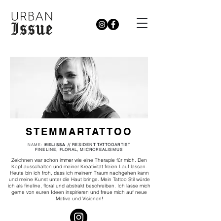
STEMMARTATTOO
NAME:
MELISSA
// RESIDENT
TATTOOARTIST
FINELINE, FLORAL, MICROREALISMUS
Zeichnen war schon immer wie eine Therapie für mich. Den
Kopf ausschalten und meiner Kreativität freien Lauf lassen.
Heute bin ich froh, dass ich meinem Traum nachgehen kann
und meine Kunst unter die Haut bringe. Mein Tattoo Stil würde
ich als fineline, floral und abstrakt beschreiben. Ich lasse mich
gerne von euren Ideen inspirieren und freue mich auf neue
Motive und Visionen!