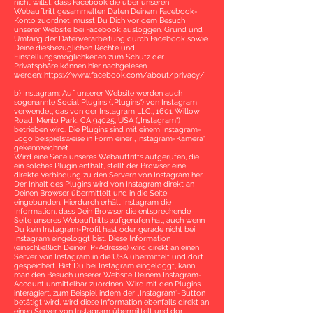
nicht willst, dass Facebook die über unseren
Webauftritt gesammelten Daten Deinem Facebook-
Konto zuordnet, musst Du Dich vor dem Besuch
unserer Website bei Facebook ausloggen. Grund und
Umfang der Datenverarbeitung durch Facebook sowie
Deine diesbezüglichen Rechte und
Einstellungsmöglichkeiten zum Schutz der
Privatsphäre können hier nachgelesen
werden:
https://www.facebook.com/about/privacy/
b) Instagram: Auf unserer Website werden auch
sogenannte Social Plugins („Plugins“) von Instagram
verwendet, das von der Instagram LLC., 1601 Willow
Road, Menlo Park, CA 94025, USA („Instagram“)
betrieben wird. Die Plugins sind mit einem Instagram-
Logo beispielsweise in Form einer „Instagram-Kamera“
gekennzeichnet.
Wird eine Seite unseres Webauftritts aufgerufen, die
ein solches Plugin enthält, stellt der Browser eine
direkte Verbindung zu den Servern von Instagram her.
Der Inhalt des Plugins wird von Instagram direkt an
Deinen Browser übermittelt und in die Seite
eingebunden. Hierdurch erhält Instagram die
Information, dass Dein Browser die entsprechende
Seite unseres Webauftritts aufgerufen hat, auch wenn
Du kein Instagram-Profil hast oder gerade nicht bei
Instagram eingeloggt bist. Diese Information
(einschließlich Deiner IP-Adresse) wird direkt an einen
Server von Instagram in die USA übermittelt und dort
gespeichert. Bist Du bei Instagram eingeloggt, kann
man den Besuch unserer Website Deinem Instagram-
Account unmittelbar zuordnen. Wird mit den Plugins
interagiert, zum Beispiel indem der „Instagram“-Button
betätigt wird, wird diese Information ebenfalls direkt an
einen Server von Instagram übermittelt und dort