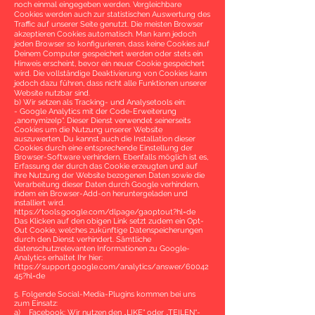
noch einmal eingegeben werden. Vergleichbare
Cookies werden auch zur statistischen Auswertung des
Traffic auf unserer Seite genutzt. Die meisten Browser
akzeptieren Cookies automatisch. Man kann jedoch
jeden Browser so konfigurieren, dass keine Cookies auf
Deinem Computer gespeichert werden oder stets ein
Hinweis erscheint, bevor ein neuer Cookie gespeichert
wird. Die vollständige Deaktivierung von Cookies kann
jedoch dazu führen, dass nicht alle Funktionen unserer
Website nutzbar sind.
b) Wir setzen als Tracking- und Analysetools ein:
- Google Analytics mit der Code-Erweiterung
„anonymizeIp“. Dieser Dienst verwendet seinerseits
Cookies um die Nutzung unserer Website
auszuwerten. Du kannst auch die Installation dieser
Cookies durch eine entsprechende Einstellung der
Browser-Software verhindern. Ebenfalls möglich ist es,
Erfassung der durch das Cookie erzeugten und auf
ihre Nutzung der Website bezogenen Daten sowie die
Verarbeitung dieser Daten durch Google verhindern,
indem ein Browser-Add-on heruntergeladen und
installiert wird.
https://tools.google.com/dlpage/gaoptout?hl=de
Das Klicken auf den obigen Link setzt zudem ein Opt-
Out Cookie, welches zukünftige Datenspeicherungen
durch den Dienst verhindert. Sämtliche
datenschutzrelevanten Informationen zu Google-
Analytics erhaltet Ihr hier:
https://support.google.com/analytics/answer/60042
45?hl=de
5. Folgende Social-Media-Plugins kommen bei uns
zum Einsatz:
a) Facebook: Wir nutzen den „LIKE“ oder „TEILEN“-