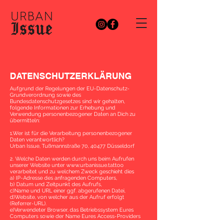
DATENSCHUTZERKLÄRUNG
Aufgrund der Regelungen der EU-Datenschutz-
Grundverordnung sowie des
Bundesdatenschutzgesetzes sind wir gehalten,
folgende Informationen zur Erhebung und
Verwendung personenbezogener Daten an Dich zu
übermitteln:
1.Wer ist für die Verarbeitung personenbezogener
Daten verantwortlich?
Urban Issue, Tußmannstraße 70, 40477 Düsseldorf
2. Welche Daten werden durch uns beim Aufrufen
unserer Website unter
www.urbanissue.tattoo
verarbeitet und zu welchem Zweck geschieht dies
a) IP-Adresse des anfragenden Computers,
b)
Datum und Zeitpunkt des Aufrufs,
c)
Name und URL einer ggf. abgerufenen Datei,
d)
Website, von welcher aus der Aufruf erfolgt
(Referrer-URL).
e)
Verwendeter Browser, das Betriebssystem Eures
Computers sowie der Name Eures Access-Providers