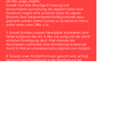
ref=fbb_page_insights
Soweit man eine derartige Erfassung und
anonymisierte Auswertung der eigenen Daten über
Facebook Insight nicht wünscht, sollte der eigene
Browser über entsprechende Konfigurationen dazu
gebracht werden, keine Cookies zu akzeptieren (hierzu
weiter oben unter Ziffer 4. a).
7. Soweit Kunden unseren Newsletter abonnieren, wird
ferner aufgrund des Art. 6 Abs. 1(a) aufgrund der damit
erklärten Einwilligung die E-Mail-Adresse des
Abonnenten verarbeitet. Eine Abmeldung ist jederzeit
durch E-Mail an
urbanissue.tattoo@gmail.com
möglich
8. Soweit unser Kontaktformular genutzt wird, erfolgt
hierdurch eine Einwilligung in die Verarbeitung der
dabei erhobenen personenbezogenen Daten.
9. Eine Weitergabe der erhobenen Daten an Dritte
erfolgt nur, wenn und soweit
a) dies zur Durchsetzung unserer rechtlichen Interessen
erforderlich würde (Art. 6 Abs. 1(f) EU-DSGVO) oder
wenn und soweit b) hierzu eine gesetzliche
Verpflichtung besteht (Art. 6 Abs. 1(c) EU-DSGVO), oder
c)dies zur Abwicklung eines Vertragsverhältnisses
zwischen uns erforderlich ist (Art. 6 Abs. 1(b) EU-
DSGVO).
10. Alle Besucher unserer Website haben das Recht:
a) eine uns erteilte Einwilligung zur Verarbeitung von
Daten jederzeit zu widerrufen (Art. 7 Abs. 3 EU-DSGVO).
Hiernach dürfen wir die Verarbeitung der unter der
Einwilligung erhobenen oder verwendeten Daten nicht
mehr fortsetzen,
b) von Daten jederzeit zu widerrufen (Art. 7 Abs. 3 EU-