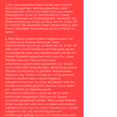
3. Die oben genannten Daten werden zum Zwecke
eines störungsfreien Verbindungsaufbaus, einer
störungsfreien und komfortablen Nutzung unseres
Webangebots sowie zur Gewährleistung unserer
Systemsicherheit und Systemstabilität verarbeitet. Die
Datenverarbeitung erfolgt auf Basis des Art. 6 Abs. 1(f)
EU-DSGVO. Die erhobenen Daten werden nicht zu dem
Zweck verarbeitet, Rückschlüsse auf Eure Person zu
ziehen.
4. Beim Besuch unseres Online-Angebots setzen wir
Cookies sowie Analyse-Dienste ein. Diese
Datenverarbeitung erfolgt auf Basis des Art. 6 Abs. 1(f)
a)Bei einem Cookie handelt es sich eine Datei, die der
verwendete Browser automatisch erstellt und die auf
Deinem Endgerät gespeichert wird, wenn Du unsere
Website besuchst. Hierin werden keine
personenbezogenen Daten gespeichert. Der Einsatz
von Cookies dient einerseits dazu, die Nutzung unserer
Website komfortabler zu gestalten. Beispielsweise
setzen wir sog. Session-Cookies ein, um zu erkennen,
dass Du einzelne Seiten unseres Angebots
wahrgenommen hast. Am Ende der Session wird das
Cookie automatisch gelöscht. Darüber hinaus setzen
wir - ebenfalls zur Optimierung der
Benutzerfreundlichkeit Cookies ein, die für einen
bestimmten festgelegten Zeitraum auf Deinem
Computer gespeichert werden. Wenn unsere Website
erneut aufgerufen wird, wird von diesen automatisch
wahrgenommen, dass Du unsere Website zuvor bereits
aufgerufen hast und welche Eingaben und
Einstellungen getätigt wurden. So müssen diese nicht