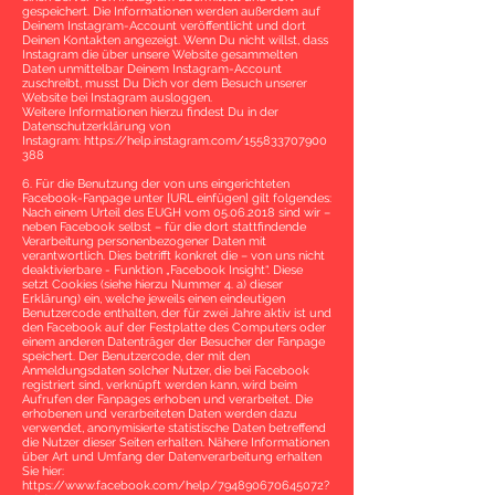
gespeichert. Die Informationen werden außerdem auf
Deinem Instagram-Account veröffentlicht und dort
Deinen Kontakten angezeigt. Wenn Du nicht willst, dass
Instagram die über unsere Website gesammelten
Daten unmittelbar Deinem Instagram-Account
zuschreibt, musst Du Dich vor dem Besuch unserer
Website bei Instagram ausloggen.
Weitere Informationen hierzu findest Du in der
Datenschutzerklärung von
Instagram:
https://help.instagram.com/155833707900
388
6. Für die Benutzung der von uns eingerichteten
Facebook-Fanpage unter [URL einfügen] gilt folgendes:
Nach einem Urteil des EUGH vom
05.06.2018
sind wir –
neben Facebook selbst – für die dort stattfindende
Verarbeitung personenbezogener Daten mit
verantwortlich. Dies betrifft konkret die – von uns nicht
deaktivierbare - Funktion „Facebook Insight“. Diese
setzt Cookies (siehe hierzu Nummer 4. a) dieser
Erklärung) ein, welche jeweils einen eindeutigen
Benutzercode enthalten, der für zwei Jahre aktiv ist und
den Facebook auf der Festplatte des Computers oder
einem anderen Datenträger der Besucher der Fanpage
speichert. Der Benutzercode, der mit den
Anmeldungsdaten solcher Nutzer, die bei Facebook
registriert sind, verknüpft werden kann, wird beim
Aufrufen der Fanpages erhoben und verarbeitet. Die
erhobenen und verarbeiteten Daten werden dazu
verwendet, anonymisierte statistische Daten betreffend
die Nutzer dieser Seiten erhalten. Nähere Informationen
über Art und Umfang der Datenverarbeitung erhalten
Sie hier:
https://www.facebook.com/help/794890670645072?