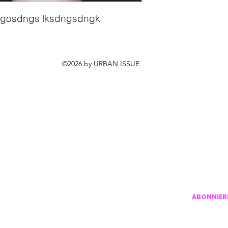
kngosdngs lksdngsdngk
©2026 by URBAN ISSUE
URBAN ISSUE NEWSLETTER
Werde per E-Mail informiert wenn es Neuigkeiten gibt.
Wann wer Anfragen annimmt, welcher Guestartist kommt ...
ABONNIER