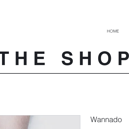
HOME
T H E S H O 
Wannado